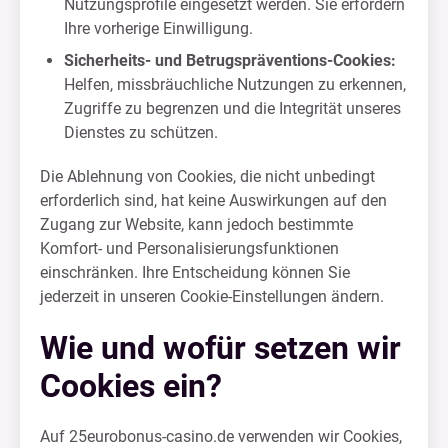
Nutzungsprofile eingesetzt werden. Sie erfordern
Ihre vorherige Einwilligung.
Sicherheits- und Betrugspräventions-Cookies:
Helfen, missbräuchliche Nutzungen zu erkennen,
Zugriffe zu begrenzen und die Integrität unseres
Dienstes zu schützen.
Die Ablehnung von Cookies, die nicht unbedingt
erforderlich sind, hat keine Auswirkungen auf den
Zugang zur Website, kann jedoch bestimmte
Komfort- und Personalisierungsfunktionen
einschränken. Ihre Entscheidung können Sie
jederzeit in unseren Cookie-Einstellungen ändern.
Wie und wofür setzen wir
Cookies ein?
Auf 25eurobonus-casino.de verwenden wir Cookies,