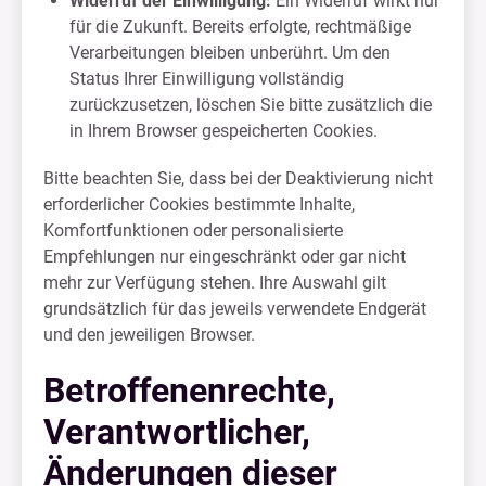
Widerruf der Einwilligung:
Ein Widerruf wirkt nur
für die Zukunft. Bereits erfolgte, rechtmäßige
Verarbeitungen bleiben unberührt. Um den
Status Ihrer Einwilligung vollständig
zurückzusetzen, löschen Sie bitte zusätzlich die
in Ihrem Browser gespeicherten Cookies.
Bitte beachten Sie, dass bei der Deaktivierung nicht
erforderlicher Cookies bestimmte Inhalte,
Komfortfunktionen oder personalisierte
Empfehlungen nur eingeschränkt oder gar nicht
mehr zur Verfügung stehen. Ihre Auswahl gilt
grundsätzlich für das jeweils verwendete Endgerät
und den jeweiligen Browser.
Betroffenenrechte,
Verantwortlicher,
Änderungen dieser