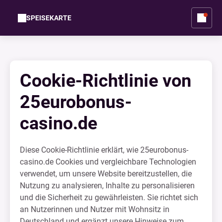
SPEISEKARTE
Cookie-Richtlinie von
25eurobonus-
casino.de
Diese Cookie-Richtlinie erklärt, wie 25eurobonus-
casino.de Cookies und vergleichbare Technologien
verwendet, um unsere Website bereitzustellen, die
Nutzung zu analysieren, Inhalte zu personalisieren
und die Sicherheit zu gewährleisten. Sie richtet sich
an Nutzerinnen und Nutzer mit Wohnsitz in
Deutschland und ergänzt unsere Hinweise zum