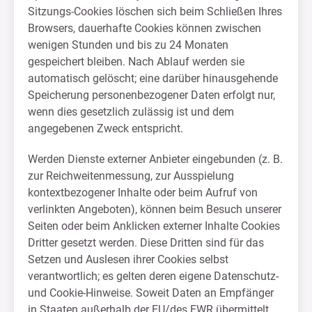
Sitzungs-Cookies löschen sich beim Schließen Ihres
Browsers, dauerhafte Cookies können zwischen
wenigen Stunden und bis zu 24 Monaten
gespeichert bleiben. Nach Ablauf werden sie
automatisch gelöscht; eine darüber hinausgehende
Speicherung personenbezogener Daten erfolgt nur,
wenn dies gesetzlich zulässig ist und dem
angegebenen Zweck entspricht.
Werden Dienste externer Anbieter eingebunden (z. B.
zur Reichweitenmessung, zur Ausspielung
kontextbezogener Inhalte oder beim Aufruf von
verlinkten Angeboten), können beim Besuch unserer
Seiten oder beim Anklicken externer Inhalte Cookies
Dritter gesetzt werden. Diese Dritten sind für das
Setzen und Auslesen ihrer Cookies selbst
verantwortlich; es gelten deren eigene Datenschutz-
und Cookie-Hinweise. Soweit Daten an Empfänger
in Staaten außerhalb der EU/des EWR übermittelt