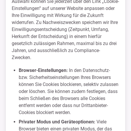
Auswahl können Sie jederzeit über den Link „Cookie-
Einstellungen“ auf unserer Website anpassen oder
Ihre Einwilligung mit Wirkung für die Zukunft
widerrufen. Zu Nachweiszwecken speichern wir Ihre
Einwilligungsentscheidung (Zeitpunkt, Umfang,
Herkunft der Entscheidung) in einem hierfür
gesetzlich zulässigen Rahmen, maximal bis zu drei
Jahren, und ausschließlich zu Compliance-
Zwecken.
Browser-Einstellungen:
In den Datenschutz-
bzw. Sicherheitseinstellungen Ihres Browsers
können Sie Cookies blockieren, selektiv zulassen
oder löschen. Sie können zudem festlegen, dass
beim Schließen des Browsers alle Cookies
entfernt werden oder dass nur Drittanbieter-
Cookies blockiert werden.
Privater Modus und Geräteoptionen:
Viele
Browser bieten einen privaten Modus, der das