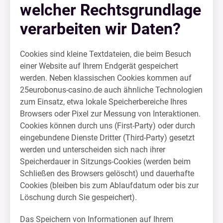
welcher Rechtsgrundlage
verarbeiten wir Daten?
Cookies sind kleine Textdateien, die beim Besuch
einer Website auf Ihrem Endgerät gespeichert
werden. Neben klassischen Cookies kommen auf
25eurobonus-casino.de auch ähnliche Technologien
zum Einsatz, etwa lokale Speicherbereiche Ihres
Browsers oder Pixel zur Messung von Interaktionen.
Cookies können durch uns (First-Party) oder durch
eingebundene Dienste Dritter (Third-Party) gesetzt
werden und unterscheiden sich nach ihrer
Speicherdauer in Sitzungs-Cookies (werden beim
Schließen des Browsers gelöscht) und dauerhafte
Cookies (bleiben bis zum Ablaufdatum oder bis zur
Löschung durch Sie gespeichert).
Das Speichern von Informationen auf Ihrem