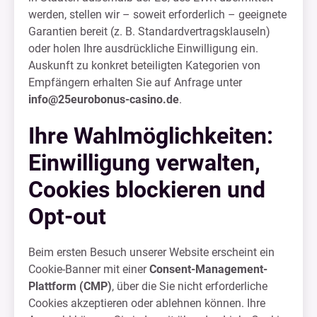
werden, stellen wir – soweit erforderlich – geeignete
Garantien bereit (z. B. Standardvertragsklauseln)
oder holen Ihre ausdrückliche Einwilligung ein.
Auskunft zu konkret beteiligten Kategorien von
Empfängern erhalten Sie auf Anfrage unter
info@25eurobonus-casino.de
.
Ihre Wahlmöglichkeiten:
Einwilligung verwalten,
Cookies blockieren und
Opt-out
Beim ersten Besuch unserer Website erscheint ein
Cookie-Banner mit einer
Consent-Management-
Plattform (CMP)
, über die Sie nicht erforderliche
Cookies akzeptieren oder ablehnen können. Ihre