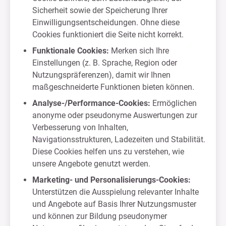
Sicherheit sowie der Speicherung Ihrer
Einwilligungsentscheidungen. Ohne diese
Cookies funktioniert die Seite nicht korrekt.
Funktionale Cookies:
Merken sich Ihre
Einstellungen (z. B. Sprache, Region oder
Nutzungspräferenzen), damit wir Ihnen
maßgeschneiderte Funktionen bieten können.
Analyse-/Performance-Cookies:
Ermöglichen
anonyme oder pseudonyme Auswertungen zur
Verbesserung von Inhalten,
Navigationsstrukturen, Ladezeiten und Stabilität.
Diese Cookies helfen uns zu verstehen, wie
unsere Angebote genutzt werden.
Marketing- und Personalisierungs-Cookies:
Unterstützen die Ausspielung relevanter Inhalte
und Angebote auf Basis Ihrer Nutzungsmuster
und können zur Bildung pseudonymer