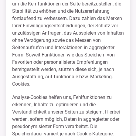
um die Kernfunktionen der Seite bereitzustellen, die
Stabilität zu erhöhen und die Nutzererfahrung
fortlaufend zu verbessern. Dazu zählen das Merken
Ihrer Einwilligungsentscheidungen, der Schutz vor
unzulässigen Anfragen, das Ausspielen von Inhalten
ohne Verzögerung sowie das Messen von
Seitenaufrufen und Interaktionen in aggregierter
Form. Soweit Funktionen wie das Speichern von
Favoriten oder personalisierte Empfehlungen
bereitgestellt werden, stützen diese sich, je nach
Ausgestaltung, auf funktionale bzw. Marketing-
Cookies.
Analyse-Cookies helfen uns, Fehlfunktionen zu
erkennen, Inhalte zu optimieren und die
Verständlichkeit unserer Seiten zu steigern. Hierbei
werden, sofern möglich, Daten in aggregierter oder
pseudonymisierter Form verarbeitet. Die
Speicherdauer variiert je nach Cookie-Kategorie: